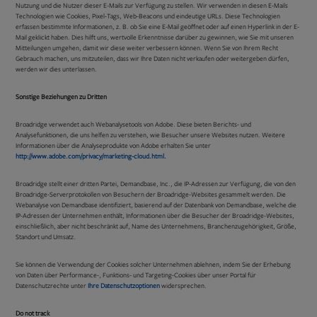
Nutzung und die Nutzer dieser E-Mails zur Verfügung zu stellen. Wir verwenden in diesen E-Mails
Technologien wie Cookies, Pixel-Tags, Web-Beacons und eindeutige URLs. Diese Technologien
erfassen bestimmte Informationen, z. B. ob Sie eine E-Mail geöffnet oder auf einen Hyperlink in der E-
Mail geklickt haben. Dies hilft uns, wertvolle Erkenntnisse darüber zu gewinnen, wie Sie mit unseren
Mitteilungen umgehen, damit wir diese weiter verbessern können. Wenn Sie von Ihrem Recht
Gebrauch machen, uns mitzuteilen, dass wir Ihre Daten nicht verkaufen oder weitergeben dürfen,
werden wir dies unterlassen.
Sonstige Beziehungen zu Dritten
Broadridge verwendet auch Webanalysetools von Adobe. Diese bieten Berichts- und
Analysefunktionen, die uns helfen zu verstehen, wie Besucher unsere Websites nutzen. Weitere
Informationen über die Analyseprodukte von Adobe erhalten Sie unter
Opens
http://www.adobe.com/privacy/marketing-cloud.html.
in
new
Broadridge stellt einer dritten Partei, Demandbase, Inc., die IP-Adressen zur Verfügung, die von den
tab
Broadridge-Serverprotokollen von Besuchern der Broadridge-Websites gesammelt werden. Die
Webanalyse von Demandbase identifiziert, basierend auf der Datenbank von Demandbase, welche die
IP-Adressen der Unternehmen enthält, Informationen über die Besucher der Broadridge-Websites,
einschließlich, aber nicht beschränkt auf, Name des Unternehmens, Branchenzugehörigkeit, Größe,
Standort und Umsatz.
Sie können die Verwendung der Cookies solcher Unternehmen ablehnen, indem Sie der Erhebung
von Daten über Performance-, Funktions- und Targeting-Cookies über unser Portal für
Datenschutzrechte unter
Ihre Datenschutzoptionen
widersprechen.
Do not track