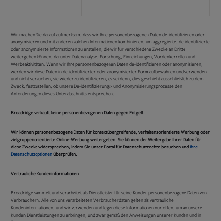
Wir machen Sie darauf aufmerksam, dass wir Ihre personenbezogenen Daten de-identifizieren oder
anonymisieren und mit anderen solchen Informationen kombinieren, um aggregierte, de-identifizierte
oder anonymisierte Informationen zu erstellen, die wir für verschiedene Zwecke an Dritte
weitergeben können, darunter Datenanalyse, Forschung, Einreichungen, Vordenkerrollen und
Werbeaktivitäten. Wenn wir Ihre personenbezogenen Daten de-identifizieren oder anonymisieren,
werden wir diese Daten in de-identifizierter oder anonymisierter Form aufbewahren und verwenden
und nicht versuchen, sie wieder zu identifizieren, es sei denn, dies geschieht ausschließlich zu dem
Zweck, festzustellen, ob unsere De-identifizierungs- und Anonymisierungsprozesse den
Anforderungen dieses Unterabschnitts entsprechen.
Broadridge verkauft keine personenbezogenen Daten gegen Entgelt.
Wir können personenbezogene Daten für kontextübergreifende, verhaltensorientierte Werbung oder
zielgruppenorientierte Online-Werbung weitergeben. Sie können der Weitergabe Ihrer Daten für
diese Zwecke widersprechen, indem Sie
unser Portal für Datenschutzrechte besuchen und
Ihre
Datenschutzoptionen
überprüfen.
Vertrauliche Kundeninformationen
Broadridge sammelt und verarbeitet als Dienstleister für seine Kunden personenbezogene Daten von
Verbrauchern. Alle von uns verarbeiteten Verbraucherdaten gelten als vertrauliche
Kundeninformationen, und wir verwenden und legen diese Informationen nur offen, um an unsere
Kunden Dienstleistungen zu erbringen, und zwar gemäß den Anweisungen unserer Kunden und in