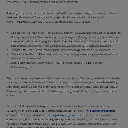
schreiben Sie „STOPP“ als Antwort auf eine beliebige Nachricht.
Broadridge respektiert auch die Rechte der im EWR, im Vereinigten Königreich und in der Schweiz
ansässigen Personen auf Zugang, Berichtigung und Löschung oder Einschränkung ihrer
personenbezogenen Daten, wie gesetzlich vorgeschrieben. Das bedeutet:
Sie haben im Allgemeinen ein Recht darauf, zu erfahren, ob Broadridge Ihre personenbezogenen
Daten gespeichert hat. Wenn wir Ihre personenbezogenen Daten gespeichert haben, stellen wir
Ihnen eine Kopie zur Verfügung (vorbehaltlich der Rechte anderer). Wenn Ihre Daten unrichtig
oder unvollständig sind, haben Sie das Recht, uns dazu aufzufordern, diese zu aktualisieren;
Sie haben das Recht, der Verarbeitung Ihrer personenbezogenen Daten zu widersprechen;
Sie haben außerdem das Recht, uns darum zu bitten, Ihre personenbezogenen Daten zu löschen
oder einzuschränken; und
unter bestimmen Umständen haben Sie außerdem möglicherweise das Recht auf
Datenübertragbarkeit.
Wenn uns Ihre personenbezogenen Daten von einem Kunden zur Verfügung gestellt wurden, bei dem
es sich um ein Unternehmen handelt, mit oder zu dem Sie ein Konto bzw. eine Geschäftsbeziehung
unterhalten, sollten Sie sich mit diesem Unternehmen in Verbindung setzen, um mehr über dessen
Datenschutzpraktiken sowie darüber in Erfahrung zu bringen, wie Sie Ihre Rechte geltend machen
können.
Wenn Broadridge personenbezogene Daten direkt durch Sie erhoben hat, besuchen Sie zur
Ausübung Ihrer Rechte bitte unser Portal für Datenschutzrechte unter
Ihre Datenschutzoptionen
,
kontaktieren Sie uns per E-Mail unter
privacy@broadridge.com
oder schreiben Sie uns an die
vorstehend aufgeführte Adresse. Ein Mitglied unseres Datenschutzbüros wird sich dann mit Ihnen in
Verbindung setzen. Bitte haben Sie Verständnis dafür, dass wir zunächst Ihre Identität überprüfen
müssen, bevor wir Ihre Anfrage bearbeiten können.