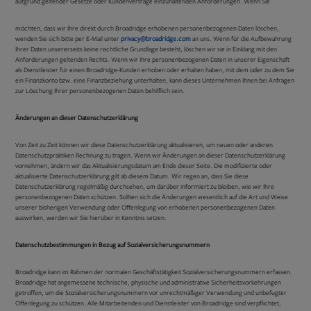
aufgrund geltender Gesetze oder Kundenverträge einzuhaltenden Anforderungen. Wenn Sie
möchten, dass wir Ihre direkt durch Broadridge erhobenen personenbezogenen Daten löschen,
wenden Sie sich bitte per E-Mail unter
privacy@broadridge.com
an uns. Wenn für die Aufbewahrung
Ihrer Daten unsererseits keine rechtliche Grundlage besteht, löschen wir sie in Einklang mit den
Anforderungen geltenden Rechts. Wenn wir Ihre personenbezogenen Daten in unserer Eigenschaft
als Dienstleister für einen Broadridge-Kunden erhoben oder erhalten haben, mit dem oder zu dem Sie
ein Finanzkonto bzw. eine Finanzbeziehung unterhalten, kann dieses Unternehmen Ihnen bei Anfragen
zur Löschung Ihrer personenbezogenen Daten behilflich sein.
Änderungen an dieser Datenschutzerklärung
Von Zeit zu Zeit können wir diese Datenschutzerklärung aktualisieren, um neuen oder anderen
Datenschutzpraktiken Rechnung zu tragen. Wenn wir Änderungen an dieser Datenschutzerklärung
vornehmen, ändern wir das Aktualisierungsdatum am Ende dieser Seite. Die modifizierte oder
aktualisierte Datenschutzerklärung gilt ab diesem Datum. Wir regen an, dass Sie diese
Datenschutzerklärung regelmäßig durchsehen, um darüber informiert zu bleiben, wie wir Ihre
personenbezogenen Daten schützen. Sollten sich die Änderungen wesentlich auf die Art und Weise
unserer bisherigen Verwendung oder Offenlegung von erhobenen personenbezogenen Daten
auswirken, werden wir Sie hierüber in Kenntnis setzen.
Datenschutzbestimmungen in Bezug auf Sozialversicherungsnummern
Broadridge kann im Rahmen der normalen Geschäftstätigkeit Sozialversicherungsnummern erfassen.
Broadridge hat angemessene technische, physische und administrative Sicherheitsvorkehrungen
getroffen, um die Sozialversicherungsnummern vor unrechtmäßiger Verwendung und unbefugter
Offenlegung zu schützen. Alle Mitarbeitenden und Dienstleister von Broadridge sind verpflichtet,