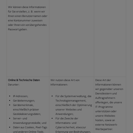
Wir können diese Informationen
für Sie erstellen, z. B. wenn wir
Ihnen einen Benutzernamen oder
eine Kontonummer zuweisen
oder Ihnen ein vorübergehendes
Passwort geben.
Online & Technische Daten
Wir nutzen diese Art von
Diese Art der
Darunter:
Informationen:
Informationen können
wir gegenüber unseren
Dienstleistern und
IP-Adressen;
Für die Systemverwaltung, das
Auftragnehmern
Gerätekennungen;
Technologiemanagement,
offenlegen, die unsere
Gerätemerkmale,
einschließlich der Optimierung
IT-Programme
einschließlich präziser
unserer Websites und
unterstützen oder
Geolokalisierungsdaten;
Anwendungen;
unsere Websites
Server- und
Für die Zwecke der
hosten, sowie an
Anwendungsprotokolle; und
Informations- und
externe Netzwerk-
Daten aus Cookies, Pixel-Tags
Cybersicherheit, etwa zur
Werbepartner.
und anderen Online-Tools.
Erkennung von Bedrohungen;