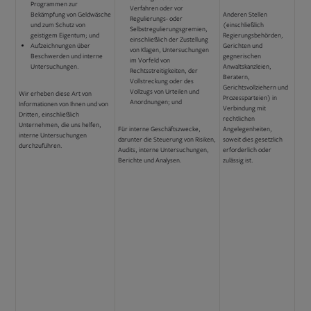
Programmen zur
Verfahren oder vor
Bekämpfung von Geldwäsche
Anderen Stellen
Regulierungs- oder
und zum Schutz von
(einschließlich
Selbstregulierungsgremien,
geistigem Eigentum; und
Regierungsbehörden,
einschließlich der Zustellung
Aufzeichnungen über
Gerichten und
von Klagen, Untersuchungen
Beschwerden und interne
gegnerischen
im Vorfeld von
Untersuchungen.
Anwaltskanzleien,
Rechtsstreitigkeiten, der
Beratern,
Vollstreckung oder des
Gerichtsvollziehern und
Vollzugs von Urteilen und
Wir erheben diese Art von
Prozessparteien) in
Anordnungen; und
Informationen von Ihnen und von
Verbindung mit
Dritten, einschließlich
rechtlichen
Unternehmen, die uns helfen,
Für interne Geschäftszwecke,
Angelegenheiten,
interne Untersuchungen
darunter die Steuerung von Risiken,
soweit dies gesetzlich
durchzuführen.
Audits, interne Untersuchungen,
erforderlich oder
Berichte und Analysen.
zulässig ist.