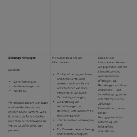
Eindeutige Kennungen
Wir nutzen diese Art von
Diese Art von
Informationen:
Informationen können
wir gegenüber unseren
Darunter:
Dienstleistern und
Zur Identifizierung von Ihnen
Auftragnehmern
und Ihrem Gerät, unter
offenlegen, die
Systemkennungen;
anderem auch, um Sie mit
Bestellungen ausführen
Gerätekennungen und
verschiedenen von Ihnen
und unsere IT- und
Werbe-IDs.
verwendeten Geräten in
Sicherheitsprogramme
Verbindung zu bringen;
unterstützen. Hierzu
Zur Erstellung von
Wir erheben diese Art von Daten
zählen auch
Aufzeichnungen und
von Ihren Geräten und von
Unternehmen, die uns
Berichten, unter anderem für
unseren Online-Partnern, wie z.
bei der
den Datenabgleich;
B. Dritten, die für uns Cookies
Betrugsprävention, -
· Für Kennzahlen und Analysen;
oder ähnliche Technologien mit
aufdeckung und -
und
Werbe-IDs auf Ihren Geräten
bekämpfung
Für Online-Anzeigenschaltung
platzieren.
unterstützen.
und Personalisierung von