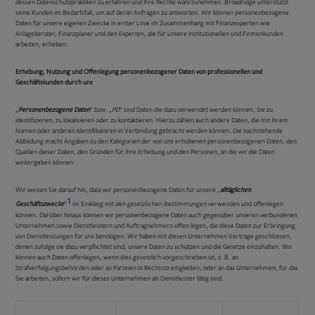
dessen Datenschutzpraktiken zu erfahren und Ihre Rechte wahrzunehmen. Broadridge unterstützt
seine Kunden im Bedarfsfall, um auf derlei Anfragen zu antworten. Wir können personenbezogene
Daten für unsere eigenen Zwecke in erster Linie im Zusammenhang mit Finanzexperten wie
Anlageberater, Finanzplaner und den Experten, die für unsere institutionellen und Firmenkunden
arbeiten, erheben.
Erhebung, Nutzung und Offenlegung personenbezogener Daten von professionellen und
Geschäftskunden durch uns
„
Personenbezogene Daten
“ bzw. „
PD
“ sind Daten die dazu verwendet werden können, Sie zu
identifizieren, zu lokalisieren oder zu kontaktieren. Hierzu zählen auch andere Daten, die mit Ihrem
Namen oder anderen Identifikatoren in Verbindung gebracht werden können. Die nachstehende
Abbildung macht Angaben zu den Kategorien der von uns erhobenen personenbezogenen Daten, den
Quellen dieser Daten, den Gründen für ihre Erhebung und den Personen, an die wir die Daten
weitergeben können.
Wir weisen Sie darauf hin, dass wir personenbezogene Daten für unsere „
alltäglichen
1
Geschäftszwecke
“
im
Einklang
mit den gesetzlichen Bestimmungen verwenden und offenlegen
können. Darüber hinaus können wir personenbezogene Daten auch gegenüber unseren verbundenen
Unternehmen sowie Dienstleistern und Auftragnehmern offen legen, die diese Daten zur Erbringung
von Dienstleistungen für uns benötigen. Wir haben mit diesen Unternehmen Verträge geschlossen,
denen zufolge sie dazu verpflichtet sind, unsere Daten zu schützen und die Gesetze einzuhalten. Wir
können auch Daten offenlegen, wenn dies gesetzlich vorgeschrieben ist, z. B. an
Strafverfolgungsbehörden oder an Parteien in Rechtsstreitigkeiten, oder an das Unternehmen, für das
Sie arbeiten, sofern wir für dieses Unternehmen als Dienstleister tätig sind.