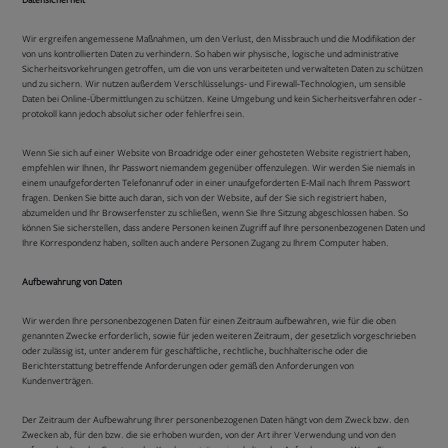
Wir ergreifen angemessene Maßnahmen, um den Verlust, den Missbrauch und die Modifikation der
von uns kontrollierten Daten zu verhindern. So haben wir physische, logische und administrative
Sicherheitsvorkehrungen getroffen, um die von uns verarbeiteten und verwalteten Daten zu schützen
und zu sichern. Wir nutzen außerdem Verschlüsselungs- und Firewall-Technologien, um sensible
Daten bei Online-Übermittlungen zu schützen. Keine Umgebung und kein Sicherheitsverfahren oder -
protokoll kann jedoch absolut sicher oder fehlerfrei sein.
Wenn Sie sich auf einer Website von Broadridge oder einer gehosteten Website registriert haben,
empfehlen wir Ihnen, Ihr Passwort niemandem gegenüber offenzulegen. Wir werden Sie niemals in
einem unaufgeforderten Telefonanruf oder in einer unaufgeforderten E-Mail nach Ihrem Passwort
fragen. Denken Sie bitte auch daran, sich von der Website, auf der Sie sich registriert haben,
abzumelden und Ihr Browserfenster zu schließen, wenn Sie Ihre Sitzung abgeschlossen haben. So
können Sie sicherstellen, dass andere Personen keinen Zugriff auf Ihre personenbezogenen Daten und
Ihre Korrespondenz haben, sollten auch andere Personen Zugang zu Ihrem Computer haben.
Aufbewahrung von Daten
Wir werden Ihre personenbezogenen Daten für einen Zeitraum aufbewahren, wie für die oben
genannten Zwecke erforderlich, sowie für jeden weiteren Zeitraum, der gesetzlich vorgeschrieben
oder zulässig ist, unter anderem für geschäftliche, rechtliche, buchhalterische oder die
Berichterstattung betreffende Anforderungen oder gemäß den Anforderungen von
Kundenverträgen.
Der Zeitraum der Aufbewahrung Ihrer personenbezogenen Daten hängt von dem Zweck bzw. den
Zwecken ab, für den bzw. die sie erhoben wurden, von der Art ihrer Verwendung und von den