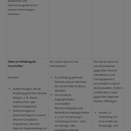
aufzeichnen und
Überwachungskameras in
unseren Einrichtungen
einsetzen.
Daten zur Einhaltung der
Wir nutzen diese Art von
Wir können diese Art
Vorschriften
Informationen:
von Informationen
gegenüber unseren
Dienstleistern und
Darunter:
Zur Einhaltung geltender
Vertragspartnern,
Gesetze und zum Nachweis
einschließlich unseren
der Konformität mit diesen
Rechtsanwälten, Prüfern
Aufzeichnungen, die die
Gesetzen;
und Beratern, sowie
Einhaltung geltender Gesetze
Für rechtliche
gegenüber folgenden
belegen, z. B. Steuer-,
Angelegenheiten,
Parteien offenlegen:
Arbeitsschutz- oder
einschließlich
Datenschutzgesetze;
Rechtsstreitigkeiten und
Aufzeichnungen im
behördliche Angelegenheiten,
Kunden, in
Zusammenhang mit unseren
u. a. zur Verwendung in
Verbindung mit
internen Compliance-
Verbindung mit zivil-, straf-,
ihren Audits von
Programmen, darunter
verwaltungs- oder
Broadridge; und
Daten im Zusammenhang mit
schiedsgerichtlichen