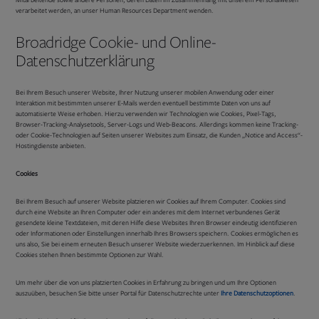
verarbeitet werden, an unser Human Resources Department wenden.
Broadridge Cookie- und Online-
Datenschutzerklärung
Bei Ihrem Besuch unserer Website, Ihrer Nutzung unserer mobilen Anwendung oder einer
Interaktion mit bestimmten unserer E-Mails werden eventuell bestimmte Daten von uns auf
automatisierte Weise erhoben. Hierzu verwenden wir Technologien wie Cookies, Pixel-Tags,
Browser-Tracking-Analysetools, Server-Logs und Web-Beacons. Allerdings kommen keine Tracking-
oder Cookie-Technologien auf Seiten unserer Websites zum Einsatz, die Kunden „Notice and Access“-
Hostingdienste anbieten.
Cookies
Bei Ihrem Besuch auf unserer Website platzieren wir Cookies auf Ihrem Computer. Cookies sind
durch eine Website an Ihren Computer oder ein anderes mit dem Internet verbundenes Gerät
gesendete kleine Textdateien, mit deren Hilfe diese Websites Ihren Browser eindeutig identifizieren
oder Informationen oder Einstellungen innerhalb Ihres Browsers speichern. Cookies ermöglichen es
uns also, Sie bei einem erneuten Besuch unserer Website wiederzuerkennen. Im Hinblick auf diese
Cookies stehen Ihnen bestimmte Optionen zur Wahl.
Um mehr über die von uns platzierten Cookies in Erfahrung zu bringen und um Ihre Optionen
auszuüben, besuchen Sie bitte unser Portal für Datenschutzrechte unter
Ihre Datenschutzoptionen
.