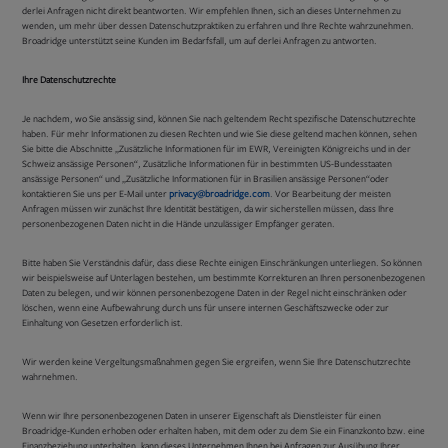
derlei Anfragen nicht direkt beantworten. Wir empfehlen Ihnen, sich an dieses Unternehmen zu
wenden, um mehr über dessen Datenschutzpraktiken zu erfahren und Ihre Rechte wahrzunehmen.
Broadridge unterstützt seine Kunden im Bedarfsfall, um auf derlei Anfragen zu antworten.
Ihre Datenschutzrechte
Je nachdem, wo Sie ansässig sind, können Sie nach geltendem Recht spezifische Datenschutzrechte
haben. Für mehr Informationen zu diesen Rechten und wie Sie diese geltend machen können, sehen
Sie bitte die Abschnitte „Zusätzliche Informationen für im EWR, Vereinigten Königreichs und in der
Schweiz ansässige Personen“, Zusätzliche Informationen für in bestimmten US-Bundesstaaten
ansässige Personen“ und „Zusätzliche Informationen für in Brasilien ansässige Personen“oder
kontaktieren Sie uns per E-Mail unter
privacy@broadridge.com
. Vor Bearbeitung der meisten
Anfragen müssen wir zunächst Ihre Identität bestätigen, da wir sicherstellen müssen, dass Ihre
personenbezogenen Daten nicht in die Hände unzulässiger Empfänger geraten.
Bitte haben Sie Verständnis dafür, dass diese Rechte einigen Einschränkungen unterliegen. So können
wir beispielsweise auf Unterlagen bestehen, um bestimmte Korrekturen an Ihren personenbezogenen
Daten zu belegen, und wir können personenbezogene Daten in der Regel nicht einschränken oder
löschen, wenn eine Aufbewahrung durch uns für unsere internen Geschäftszwecke oder zur
Einhaltung von Gesetzen erforderlich ist.
Wir werden keine Vergeltungsmaßnahmen gegen Sie ergreifen, wenn Sie Ihre Datenschutzrechte
wahrnehmen.
Wenn wir Ihre personenbezogenen Daten in unserer Eigenschaft als Dienstleister für einen
Broadridge-Kunden erhoben oder erhalten haben, mit dem oder zu dem Sie ein Finanzkonto bzw. eine
Finanzbeziehung unterhalten, kann dieses Unternehmen Ihnen bei Anfragen zur Ausübung Ihrer