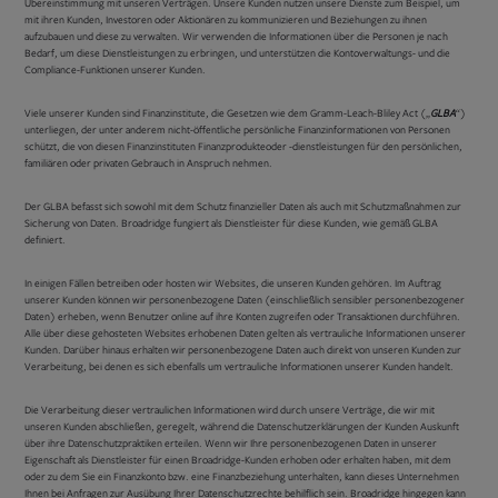
Übereinstimmung mit unseren Verträgen. Unsere Kunden nutzen unsere Dienste zum Beispiel, um
mit ihren Kunden, Investoren oder Aktionären zu kommunizieren und Beziehungen zu ihnen
aufzubauen und diese zu verwalten. Wir verwenden die Informationen über die Personen je nach
Bedarf, um diese Dienstleistungen zu erbringen, und unterstützen die Kontoverwaltungs- und die
Compliance-Funktionen unserer Kunden.
Viele unserer Kunden sind Finanzinstitute, die Gesetzen wie dem Gramm-Leach-Bliley Act („
GLBA
“)
unterliegen, der unter anderem nicht-öffentliche persönliche Finanzinformationen von Personen
schützt, die von diesen Finanzinstituten Finanzprodukteoder -dienstleistungen für den persönlichen,
familiären oder privaten Gebrauch in Anspruch nehmen.
Der GLBA befasst sich sowohl mit dem Schutz finanzieller Daten als auch mit Schutzmaßnahmen zur
Sicherung von Daten. Broadridge fungiert als Dienstleister für diese Kunden, wie gemäß GLBA
definiert.
In einigen Fällen betreiben oder hosten wir Websites, die unseren Kunden gehören. Im Auftrag
unserer Kunden können wir personenbezogene Daten (einschließlich sensibler personenbezogener
Daten) erheben, wenn Benutzer online auf ihre Konten zugreifen oder Transaktionen durchführen.
Alle über diese gehosteten Websites erhobenen Daten gelten als vertrauliche Informationen unserer
Kunden. Darüber hinaus erhalten wir personenbezogene Daten auch direkt von unseren Kunden zur
Verarbeitung, bei denen es sich ebenfalls um vertrauliche Informationen unserer Kunden handelt.
Die Verarbeitung dieser vertraulichen Informationen wird durch unsere Verträge, die wir mit
unseren Kunden abschließen, geregelt, während die Datenschutzerklärungen der Kunden Auskunft
über ihre Datenschutzpraktiken erteilen. Wenn wir Ihre personenbezogenen Daten in unserer
Eigenschaft als Dienstleister für einen Broadridge-Kunden erhoben oder erhalten haben, mit dem
oder zu dem Sie ein Finanzkonto bzw. eine Finanzbeziehung unterhalten, kann dieses Unternehmen
Ihnen bei Anfragen zur Ausübung Ihrer Datenschutzrechte behilflich sein. Broadridge hingegen kann