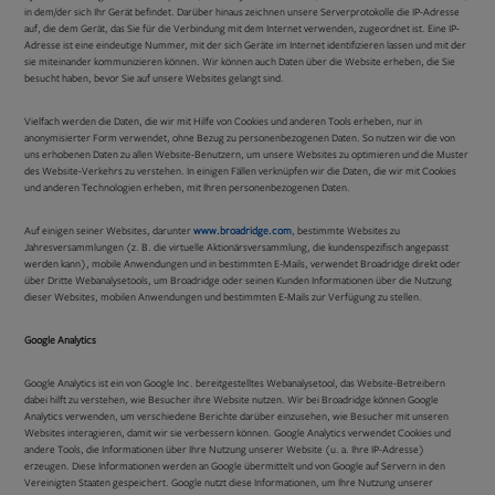
in dem/der sich Ihr Gerät befindet. Darüber hinaus zeichnen unsere Serverprotokolle die IP-Adresse
auf, die dem Gerät, das Sie für die Verbindung mit dem Internet verwenden, zugeordnet ist. Eine IP-
Adresse ist eine eindeutige Nummer, mit der sich Geräte im Internet identifizieren lassen und mit der
sie miteinander kommunizieren können. Wir können auch Daten über die Website erheben, die Sie
besucht haben, bevor Sie auf unsere Websites gelangt sind.
Vielfach werden die Daten, die wir mit Hilfe von Cookies und anderen Tools erheben, nur in
anonymisierter Form verwendet, ohne Bezug zu personenbezogenen Daten. So nutzen wir die von
uns erhobenen Daten zu allen Website-Benutzern, um unsere Websites zu optimieren und die Muster
des Website-Verkehrs zu verstehen. In einigen Fällen verknüpfen wir die Daten, die wir mit Cookies
und anderen Technologien erheben, mit Ihren personenbezogenen Daten.
Auf einigen seiner Websites, darunter
www.broadridge.com
, bestimmte Websites zu
Jahresversammlungen (z. B. die virtuelle Aktionärsversammlung, die kundenspezifisch angepasst
werden kann), mobile Anwendungen und in bestimmten E-Mails, verwendet Broadridge direkt oder
über Dritte Webanalysetools, um Broadridge oder seinen Kunden Informationen über die Nutzung
dieser Websites, mobilen Anwendungen und bestimmten E-Mails zur Verfügung zu stellen.
Google Analytics
Google Analytics ist ein von Google Inc. bereitgestelltes Webanalysetool, das Website-Betreibern
dabei hilft zu verstehen, wie Besucher ihre Website nutzen. Wir bei Broadridge können Google
Analytics verwenden, um verschiedene Berichte darüber einzusehen, wie Besucher mit unseren
Websites interagieren, damit wir sie verbessern können. Google Analytics verwendet Cookies und
andere Tools, die Informationen über Ihre Nutzung unserer Website (u. a. Ihre IP-Adresse)
erzeugen. Diese Informationen werden an Google übermittelt und von Google auf Servern in den
Vereinigten Staaten gespeichert. Google nutzt diese Informationen, um Ihre Nutzung unserer