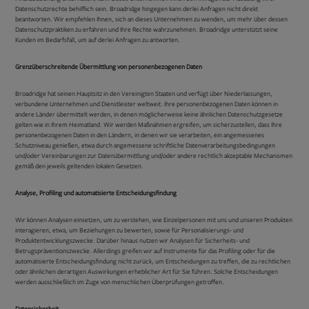
Datenschutzrechte behilflich sein. Broadridge hingegen kann derlei Anfragen nicht direkt
beantworten. Wir empfehlen Ihnen, sich an dieses Unternehmen zu wenden, um mehr über dessen
Datenschutzpraktiken zu erfahren und Ihre Rechte wahrzunehmen. Broadridge unterstützt seine
Kunden im Bedarfsfall, um auf derlei Anfragen zu antworten.
Grenzüberschreitende Übermittlung von personenbezogenen Daten
Broadridge hat seinen Hauptsitz in den Vereinigten Staaten und verfügt über Niederlassungen,
verbundene Unternehmen und Dienstleister weltweit. Ihre personenbezogenen Daten können in
andere Länder übermittelt werden, in denen möglicherweise keine ähnlichen Datenschutzgesetze
gelten wie in Ihrem Heimatland. Wir werden Maßnahmen ergreifen, um sicherzustellen, dass Ihre
personenbezogenen Daten in den Ländern, in denen wir sie verarbeiten, ein angemessenes
Schutzniveau genießen, etwa durch angemessene schriftliche Datenverarbeitungsbedingungen
und/oder Vereinbarungen zur Datenübermittlung und/oder andere rechtlich akzeptable Mechanismen
gemäß den jeweils geltenden lokalen Gesetzen.
Analyse, Profiling und automatisierte Entscheidungsfindung
Wir können Analysen einsetzen, um zu verstehen, wie Einzelpersonen mit uns und unseren Produkten
interagieren, etwa, um Beziehungen zu bewerten, sowie für Personalisierungs- und
Produktentwicklungszwecke. Darüber hinaus nutzen wir Analysen für Sicherheits- und
Betrugspräventionszwecke. Allerdings greifen wir auf Instrumente für das Profiling oder für die
automatisierte Entscheidungsfindung nicht zurück, um Entscheidungen zu treffen, die zu rechtlichen
oder ähnlichen derartigen Auswirkungen erheblicher Art für Sie führen. Solche Entscheidungen
werden ausschließlich im Zuge von menschlichen Überprüfungen getroffen.
Datensicherheit