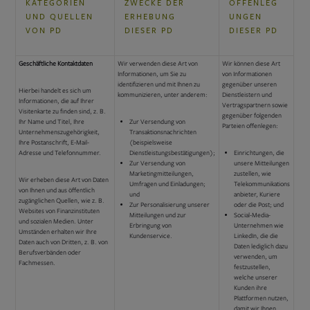
KATEGORIEN
ZWECKE DER
OFFENLEG
UND QUELLEN
ERHEBUNG
UNGEN
VON PD
DIESER PD
DIESER PD
Geschäftliche Kontaktdaten
Wir verwenden diese Art von
Wir können diese Art
Informationen, um Sie zu
von Informationen
identifizieren und mit Ihnen zu
gegenüber unseren
Hierbei handelt es sich um
kommunizieren, unter anderem:
Dienstleistern und
Informationen, die auf Ihrer
Vertragspartnern sowie
Visitenkarte zu finden sind, z. B.
gegenüber folgenden
Ihr Name und Titel, Ihre
Zur Versendung von
Parteien offenlegen:
Unternehmenszugehörigkeit,
Transaktionsnachrichten
Ihre Postanschrift, E-Mail-
(beispielsweise
Adresse und Telefonnummer.
Dienstleistungsbestätigungen);
Einrichtungen, die
Zur Versendung von
unsere Mitteilungen
Marketingmitteilungen,
zustellen, wie
Wir erheben diese Art von Daten
Umfragen und Einladungen;
Telekommunikations
von Ihnen und aus öffentlich
und
anbieter, Kuriere
zugänglichen Quellen, wie z. B.
Zur Personalisierung unserer
oder die Post; und
Websites von Finanzinstituten
Mitteilungen und zur
Social-Media-
und sozialen Medien. Unter
Erbringung von
Unternehmen wie
Umständen erhalten wir Ihre
Kundenservice.
LinkedIn, die die
Daten auch von Dritten, z. B. von
Daten lediglich dazu
Berufsverbänden oder
verwenden, um
Fachmessen.
festzustellen,
welche unserer
Kunden ihre
Plattformen nutzen,
damit wir Ihnen