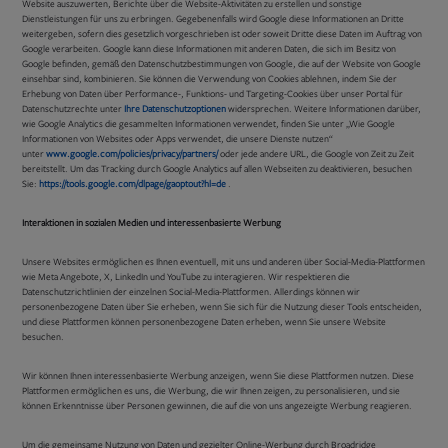
Website auszuwerten, Berichte über die Website-Aktivitäten zu erstellen und sonstige
Dienstleistungen für uns zu erbringen. Gegebenenfalls wird Google diese Informationen an Dritte
weitergeben, sofern dies gesetzlich vorgeschrieben ist oder soweit Dritte diese Daten im Auftrag von
Google verarbeiten. Google kann diese Informationen mit anderen Daten, die sich im Besitz von
Google befinden, gemäß den Datenschutzbestimmungen von Google, die auf der Website von Google
einsehbar sind, kombinieren. Sie können die Verwendung von Cookies ablehnen, indem Sie der
Erhebung von Daten über Performance-, Funktions- und Targeting-Cookies über unser Portal für
Datenschutzrechte unter
Ihre Datenschutzoptionen
widersprechen. Weitere Informationen darüber,
wie Google Analytics die gesammelten Informationen verwendet, finden Sie unter „Wie Google
Informationen von Websites oder Apps verwendet, die unsere Dienste nutzen“
Opens
unter
www.google.com/policies/privacy/partners/
oder jede andere URL, die Google von Zeit zu Zeit
in
bereitstellt. Um das Tracking durch Google Analytics auf allen Webseiten zu deaktivieren, besuchen
new
Opens
Sie:
https://tools.google.com/dlpage/gaoptout?hl=de
.
tab
in
new
Interaktionen in sozialen Medien und interessenbasierte Werbung
tab
Unsere Websites ermöglichen es Ihnen eventuell, mit uns und anderen über Social-Media-Plattformen
wie Meta Angebote, X, LinkedIn und YouTube zu interagieren. Wir respektieren die
Datenschutzrichtlinien der einzelnen Social-Media-Plattformen. Allerdings können wir
personenbezogene Daten über Sie erheben, wenn Sie sich für die Nutzung dieser Tools entscheiden,
und diese Plattformen können personenbezogene Daten erheben, wenn Sie unsere Website
besuchen.
Wir können Ihnen interessenbasierte Werbung anzeigen, wenn Sie diese Plattformen nutzen. Diese
Plattformen ermöglichen es uns, die Werbung, die wir Ihnen zeigen, zu personalisieren, und sie
können Erkenntnisse über Personen gewinnen, die auf die von uns angezeigte Werbung reagieren.
Um die gemeinsame Nutzung von Daten und gezielter Online-Werbung durch Broadridge