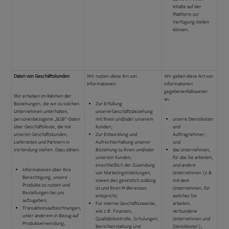
Inhalte auf der
Plattform zur
Verfügung stellen
können.
Daten von Geschäftskunden
Wir nutzen diese Art von
Wir geben diese Art von
Informationen:
Informationen
gegebenenfallsweiter
Wir erheben im Rahmen der
an:
Beziehungen, die wir zu solchen
Zur Erfüllung
Unternehmen unterhalten,
unsererGeschäftsbeziehung
personenbezogene „B2B“-Daten
mit Ihnen und/oder unserem
unsere Dienstleister
über Geschäftsleute, die mit
Kunden;
und
unseren Geschäftskunden,
Zur Entwicklung und
Auftragnehmer;
Lieferanten und Partnern in
Aufrechterhaltung unserer
und
Verbindung stehen. Dazu zählen:
Beziehung zu Ihnen und/oder
das Unternehmen,
unserem Kunden,
für das Sie arbeiten,
einschließlich der Zusendung
und andere
Informationen über Ihre
von Marketingmitteilungen,
Unternehmen (z.B.
Berechtigung, unsere
soweit dies gesetzlich zulässig
mit dem
Produkte zu nutzen und
ist und Ihren Präferenzen
Unternehmen, für
Bestellungen bei uns
entspricht;
welches Sie
aufzugeben;
Für interne Geschäftszwecke,
arbeiten,
Transaktionsaufzeichnungen,
wie z.B. Finanzen,
verbundene
unter anderem in Bezug auf
Qualitätskontrolle, Schulungen,
Unternehmen und
Produktverwendung,
Berichterstattung und
Dienstleister),