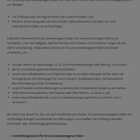
zum Beispiel:
Zur Erfüllung eines Vertrags mit Ihnen oder unseren Kunden; und
Mit Ihrer Zustimmung oder der Ihres Kunden (falls erforderlich und sofern Sie nicht
widersprochen haben, je nach Sachlage).
Außerdem können wir Ihre personenbezogenen Daten für unsere berechtigten Interessen
verarbeiten, unter der Maßgabe, dass Ihre Rechte und Freiheiten nicht schwerer wiegen als eine
solche Verarbeitung. Insbesondere können wir Ihre personenbezogenen Daten bei Bedarf
verarbeiten, um:
Sie oder andere vor Bedrohungen (z. B. Sicherheitsbedrohungen oder Betrug) zu schützen;
die für uns weltweit geltenden Gesetze einzuhalten;
unsere Geschäftsaktivitäten zu ermöglichen oder zu verwalten; Beispiele hierfür wären die
Erbringung von Dienstleistungen für unsere Kunden, Qualitätskontrollen, die konsolidierte
Berichterstattung und der Kundendienst;
unsere Produkte und Dienstleistungen an bestehende und potenzielle Kunden zu vermarkten;
Unternehmenstransaktionen, wie Fusionen oder Übernahmen, zu steuern; und
unsere Geschäftsaktivität oder unsere Kundenbeziehungen generell zu verstehen und zu
verbessern.
Wir weisen Sie darauf hin, dass wir auch verpflichtet sein können, Ihre personenbezogenen Daten auf
rechtmäßige Anfragen von Behörden hin offenzulegen, einschließlich der Erfüllung nationaler
Sicherheits- oder Strafverfolgungserfordernisse.
Verarbeitungszwecke für Ihre personenbezogenen Daten