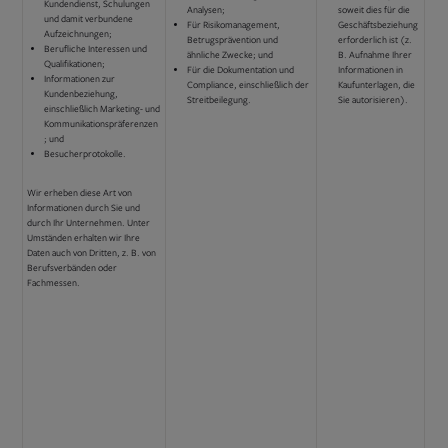
Kundendienst, Schulungen
Analysen;
soweit dies für die
und damit verbundene
Für Risikomanagement,
Geschäftsbeziehung
Aufzeichnungen;
Betrugsprävention und
erforderlich ist (z.
Berufliche Interessen und
ähnliche Zwecke; und
B. Aufnahme Ihrer
Qualifikationen;
Für die Dokumentation und
Informationen in
Informationen zur
Compliance, einschließlich der
Kaufunterlagen, die
Kundenbeziehung,
Streitbeilegung.
Sie autorisieren).
einschließlich Marketing- und
Kommunikationspräferenzen
; und
Besucherprotokolle.
Wir erheben diese Art von
Informationen durch Sie und
durch Ihr Unternehmen. Unter
Umständen erhalten wir Ihre
Daten auch von Dritten, z. B. von
Berufsverbänden oder
Fachmessen.