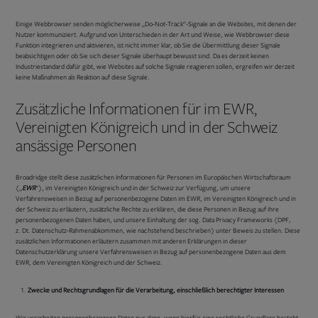
Einige Webbrowser senden möglicherweise „Do-Not-Track“-Signale an die Websites, mit denen der
Nutzer kommuniziert. Aufgrund von Unterschieden in der Art und Weise, wie Webbrowser diese
Funktion integrieren und aktivieren, ist nicht immer klar, ob Sie die Übermittlung dieser Signale
beabsichtigen oder ob Sie sich dieser Signale überhaupt bewusst sind. Da es derzeit keinen
Industriestandard dafür gibt, wie Websites auf solche Signale reagieren sollen, ergreifen wir derzeit
keine Maßnahmen als Reaktion auf diese Signale.
Zusätzliche Informationen für im EWR,
Vereinigten Königreich und in der Schweiz
ansässige Personen
Broadridge stellt diese zusätzlichen Informationen für Personen im Europäischen Wirtschaftsraum
(„
EWR
“), im Vereinigten Königreich und in der Schweiz zur Verfügung, um unsere
Verfahrensweisen in Bezug auf personenbezogene Daten im EWR, im Vereinigten Königreich und in
der Schweiz zu erläutern, zusätzliche Rechte zu erklären, die diese Personen in Bezug auf ihre
personenbezogenen Daten haben, und unsere Einhaltung der sog. Data Privacy Frameworks (DPF,
z. Dt. Datenschutz-Rahmenabkommen, wie nachstehend beschrieben) unter Beweis zu stellen. Diese
zusätzlichen Informationen erläutern zusammen mit anderen Erklärungen in dieser
Datenschutzerklärung unsere Verfahrensweisen in Bezug auf personenbezogene Daten aus dem
EWR, dem Vereinigten Königreich und der Schweiz.
Zwecke und Rechtsgrundlagen für die Verarbeitung, einschließlich berechtigter Interessen
Wir verarbeiten personenbezogene Daten nur dann, wenn hierfür eine rechtliche Grundlage besteht,