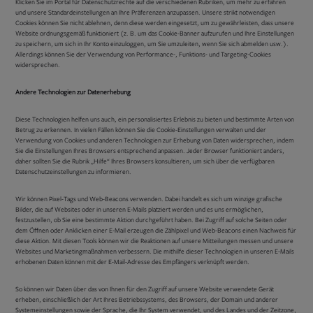
Klicken Sie im Portal für Datenschutzrechte auf die verschiedenen Rubriken, um mehr zu erfahren
und unsere Standardeinstellungen an Ihre Präferenzen anzupassen. Unsere strikt notwendigen
Cookies können Sie nicht ablehnen, denn diese werden eingesetzt, um zu gewährleisten, dass unsere
Website ordnungsgemäß funktioniert (z. B. um das Cookie-Banner aufzurufen und Ihre Einstellungen
zu speichern, um sich in Ihr Konto einzuloggen, um Sie umzuleiten, wenn Sie sich abmelden usw.).
Allerdings können Sie der Verwendung von Performance-, Funktions- und Targeting-Cookies
widersprechen.
Andere Technologien zur Datenerhebung
Diese Technologien helfen uns auch, ein personalisiertes Erlebnis zu bieten und bestimmte Arten von
Betrug zu erkennen. In vielen Fällen können Sie die Cookie-Einstellungen verwalten und der
Verwendung von Cookies und anderen Technologien zur Erhebung von Daten widersprechen, indem
Sie die Einstellungen Ihres Browsers entsprechend anpassen. Jeder Browser funktioniert anders,
daher sollten Sie die Rubrik „Hilfe“ Ihres Browsers konsultieren, um sich über die verfügbaren
Datenschutzeinstellungen zu informieren.
Wir können Pixel-Tags und Web-Beacons verwenden. Dabei handelt es sich um winzige grafische
Bilder, die auf Websites oder in unseren E-Mails platziert werden und es uns ermöglichen,
festzustellen, ob Sie eine bestimmte Aktion durchgeführt haben. Bei Zugriff auf solche Seiten oder
dem Öffnen oder Anklicken einer E-Mail erzeugen die Zählpixel und Web-Beacons einen Nachweis für
diese Aktion. Mit diesen Tools können wir die Reaktionen auf unsere Mitteilungen messen und unsere
Websites und Marketingmaßnahmen verbessern. Die mithilfe dieser Technologien in unseren E-Mails
erhobenen Daten können mit der E-Mail-Adresse des Empfängers verknüpft werden.
So können wir Daten über das von Ihnen für den Zugriff auf unsere Website verwendete Gerät
erheben, einschließlich der Art Ihres Betriebssystems, des Browsers, der Domain und anderer
Systemeinstellungen sowie der Sprache, die Ihr System verwendet, und des Landes und der Zeitzone,