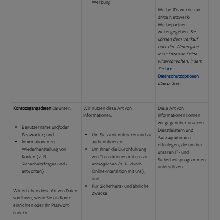
Werbung.
Werbe-IDs werden an
dritte Netzwerk-
Werbepartner
weitergegeben.
Sie
können dem Verkauf
oder der Weitergabe
Ihrer Daten an Dritte
widersprechen, indem
Sie
Ihre
Datenschutzoptionen
überprüfen.
Kontozugangsdaten
Darunter:
Wir nutzen diese Art von
Diese Art von
Informationen:
Informationen können
wir gegenüber unseren
Benutzername und/oder
Dienstleistern und
Passwörter; und
Um Sie zu identifizieren und zu
Auftragnehmern
Informationen zur
authentifizieren;
offenlegen, die uns bei
Wiederherstellung von
Um Ihnen die Durchführung
unseren IT- und
Konten (z. B.
von Transaktionen mit uns zu
Sicherheitsprogrammen
Sicherheitsfragen und -
ermöglichen (z. B. durch
unterstützen.
antworten).
Online-Interaktion mit uns);
und
Für Sicherheits- und ähnliche
Wir erheben diese Art von Daten
Zwecke.
von Ihnen, wenn Sie ein Konto
einrichten oder Ihr Passwort
ändern.