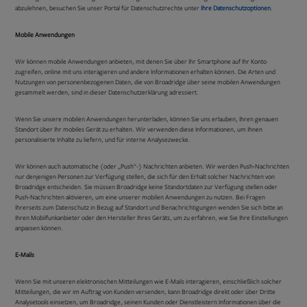
abzulehnen, besuchen Sie unser Portal für Datenschutzrechte unter
Ihre Datenschutzoptionen
.
Mobile Anwendungen
Wir können mobile Anwendungen anbieten, mit denen Sie über Ihr Smartphone auf Ihr Konto
zugreifen, online mit uns interagieren und andere Informationen erhalten können. Die Arten und
Nutzungen von personenbezogenen Daten, die von Broadridge über seine mobilen Anwendungen
gesammelt werden, sind in dieser Datenschutzerklärung adressiert.
Wenn Sie unsere mobilen Anwendungen herunterladen, können Sie uns erlauben, Ihren genauen
Standort über Ihr mobiles Gerät zu erhalten. Wir verwenden diese Informationen, um Ihnen
personalisierte Inhalte zu liefern, und für interne Analysezwecke.
Wir können auch automatische (oder „Push“-) Nachrichten anbieten. Wir werden Push-Nachrichten
nur denjenigen Personen zur Verfügung stellen, die sich für den Erhalt solcher Nachrichten von
Broadridge entscheiden. Sie müssen Broadridge keine Standortdaten zur Verfügung stellen oder
Push-Nachrichten aktivieren, um eine unserer mobilen Anwendungen zu nutzen. Bei Fragen
Ihrerseits zum Datenschutz in Bezug auf Standort und Benachrichtigungen wenden Sie sich bitte an
Ihren Mobilfunkanbieter oder den Hersteller Ihres Geräts, um zu erfahren, wie Sie Ihre Einstellungen
anpassen können.
E-Mails
Wenn Sie mit unseren elektronischen Mitteilungen wie E-Mails interagieren, einschließlich solcher
Mitteilungen, die wir im Auftrag von Kunden versenden, kann Broadridge direkt oder über Dritte
Analysetools einsetzen, um Broadridge, seinen Kunden oder Dienstleistern Informationen über die