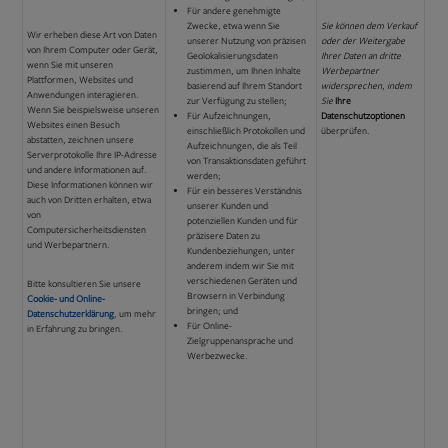
Für andere genehmigte
Zwecke, etwa wenn Sie
Sie können dem Verkauf
Wir erheben diese Art von Daten
unserer Nutzung von präzisen
oder der Weitergabe
von Ihrem Computer oder Gerät,
Geolokalisierungsdaten
Ihrer Daten an dritte
wenn Sie mit unseren
zustimmen, um Ihnen Inhalte
Werbepartner
Plattformen, Websites und
basierend auf Ihrem Standort
widersprechen, indem
Anwendungen interagieren.
zur Verfügung zu stellen;
Sie
Ihre
Wenn Sie beispielsweise unseren
Für Aufzeichnungen,
Datenschutzoptionen
Websites einen Besuch
einschließlich Protokollen und
überprüfen.
abstatten, zeichnen unsere
Aufzeichnungen, die als Teil
Serverprotokolle Ihre IP-Adresse
von Transaktionsdaten geführt
und andere Informationen auf.
werden;
Diese Informationen können wir
Für ein besseres Verständnis
auch von Dritten erhalten, etwa
unserer Kunden und
von
potenziellen Kunden und für
Computersicherheitsdiensten
präzisere Daten zu
und Werbepartnern.
Kundenbeziehungen, unter
anderem indem wir Sie mit
verschiedenen Geräten und
Bitte konsultieren Sie unsere
Browsern in Verbindung
Cookie- und Online-
bringen; und
Datenschutzerklärung
, um mehr
Für Online-
in Erfahrung zu bringen.
Zielgruppenansprache und
Werbezwecke.