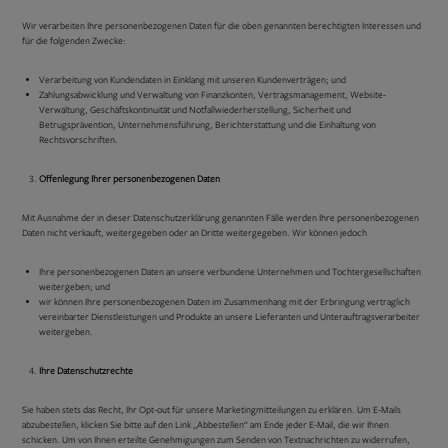
Wir verarbeiten Ihre personenbezogenen Daten für die oben genannten berechtigten Interessen und
für die folgenden Zwecke:
Verarbeitung von Kundendaten in Einklang mit unseren Kundenverträgen; und
Zahlungsabwicklung und Verwaltung von Finanzkonten, Vertragsmanagement, Website-
Verwaltung, Geschäftskontinuität und Notfallwiederherstellung, Sicherheit und
Betrugsprävention, Unternehmensführung, Berichterstattung und die Einhaltung von
Rechtsvorschriften.
Offenlegung Ihrer personenbezogenen Daten
Mit Ausnahme der in dieser Datenschutzerklärung genannten Fälle werden Ihre personenbezogenen
Daten nicht verkauft, weitergegeben oder an Dritte weitergegeben. Wir können jedoch
Ihre personenbezogenen Daten an unsere verbundene Unternehmen und Tochtergesellschaften
weitergeben; und
wir können Ihre personenbezogenen Daten im Zusammenhang mit der Erbringung vertraglich
vereinbarter Dienstleistungen und Produkte an unsere Lieferanten und Unterauftragsverarbeiter
weitergeben.
Ihre Datenschutzrechte
Sie haben stets das Recht, Ihr Opt-out für unsere Marketingmitteilungen zu erklären. Um E-Mails
abzubestellen, klicken Sie bitte auf den Link „Abbestellen“ am Ende jeder E-Mail, die wir Ihnen
schicken. Um von Ihnen erteilte Genehmigungen zum Senden von Textnachrichten zu widerrufen,