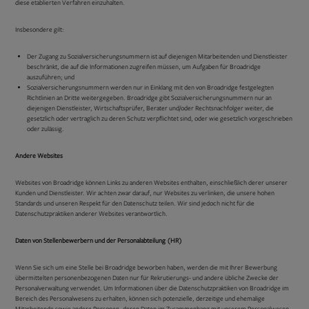
diese etablierten Verfahren einzuhalten.
Insbesondere gilt:
Der Zugang zu Sozialversicherungsnummern ist auf diejenigen Mitarbeitenden und Dienstleister
beschränkt, die auf die Informationen zugreifen müssen, um Aufgaben für Broadridge
auszuführen; und
Sozialversicherungsnummern werden nur in Einklang mit den von Broadridge festgelegten
Richtlinien an Dritte weitergegeben. Broadridge gibt Sozialversicherungsnummern nur an
diejenigen Dienstleister, Wirtschaftsprüfer, Berater und/oder Rechtsnachfolger weiter, die
gesetzlich oder vertraglich zu deren Schutz verpflichtet sind, oder wie gesetzlich vorgeschrieben
oder zulässig.
Andere Websites
Websites von Broadridge können Links zu anderen Websites enthalten, einschließlich derer unserer
Kunden und Dienstleister. Wir achten zwar darauf, nur Websites zu verlinken, die unsere hohen
Standards und unseren Respekt für den Datenschutz teilen. Wir sind jedoch nicht für die
Datenschutzpraktiken anderer Websites verantwortlich.
Daten von Stellenbewerbern und der Personalabteilung (HR)
Wenn Sie sich um eine Stelle bei Broadridge beworben haben, werden die mit Ihrer Bewerbung
übermittelten personenbezogenen Daten nur für Rekrutierungs- und andere übliche Zwecke der
Personalverwaltung verwendet. Um Informationen über die Datenschutzpraktiken von Broadridge im
Bereich des Personalwesens zu erhalten, können sich potenzielle, derzeitige und ehemalige
Mitarbeitende sowie andere Personen, deren Daten im Zusammenhang mit unserem Personalwesen