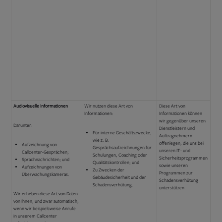
Audiovisuelle Informationen
Wir nutzen diese Art von
Diese Art von
Informationen:
Informationen können
wir gegenüber unseren
Darunter:
Dienstleistern und
Für interne Geschäftszwecke,
Auftragnehmern
wie z. B.
offenlegen, die uns bei
Aufzeichnung von
Gesprächsaufzeichnungen für
unseren IT- und
Callcenter-Gesprächen;
Schulungen, Coaching oder
Sicherheitsprogrammen
Sprachnachrichten; und
Qualitätskontrollen; und
sowie unseren
Aufzeichnungen von
Zu Zwecken der
Programmen zur
Überwachungskameras.
Gebäudesicherheit und der
Schadensverhütung
Schadensverhütung.
unterstützen.
Wir erheben diese Art von Daten
von Ihnen, und zwar automatisch,
wenn wir beispielsweise Anrufe
in unserem Callcenter