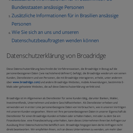
Bundesstaaten ansässige Personen
Zusätzliche Informationen für in Brasilien ansässige
Personen
Wie Sie sich an uns und unseren
Datenschutzbeauftragten wenden können
Datenschutzerklärung von Broadridge
Diese Datenschutzerklärung beschreibt die Verfahrensweisen, die Broadridge in Bezug auf die
personenbezogenen Daten (wie nachstehend definiert) befolgt, die Broadridge wiederum von seinen
Kunden, Dienstleistern und von Personen, die mit Broadridge interagieren, erhebt, unter anderem
Opens
über
www.broadridge.com/
und andere Broadridge-Websites, mobile Anwendungen, bestimmte E-
in
Mails oder gehostete Websites, die auf diese Datenschutzerklärung verlinkt sind.
new
tab
Broadridge ist im Allgemeinen als Dienstleister für seine Kunden tätig, darunter Banken, Makler,
Investmentfonds, Unternehmen und andere Geschäftseinheiten. Als Dienstleister erheben und
verwenden wir in erster Linie personenbezogene Daten von Verbrauchern, wie in unseren Verträgen
mit unseren Kunden vorgesehen. Wenn wir Ihre personenbezogenen Daten in unserer Eigenschaft als
Dienstleister für einen Broadridge-Kunden erhoben oder erhalten haben, mit oder zu dem Sie ein
Finanzkonto bzw. eine Finanzbeziehung unterhalten, kann dieses Unternehmen Ihnen bei Anfragen zur
Ausübung Ihrer Datenschutzrechte behilflich sein. Broadridge hingegen kann derlei Anfragen nicht
direkt beantworten. Wir empfehlen Ihnen, sich an dieses Unternehmen zu wenden, um mehr über