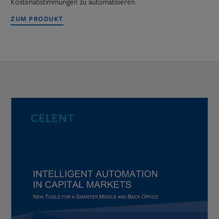
Kostenabstimmungen zu automatisieren.
ZUM PRODUKT
Opens
in
new
tab