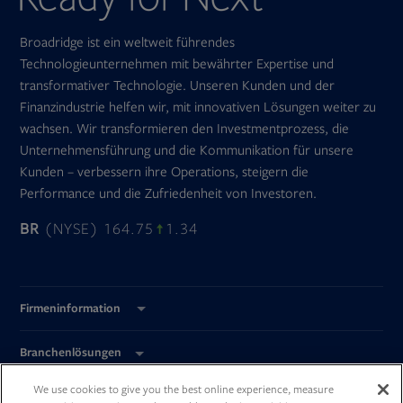
Broadridge ist ein weltweit führendes
Technologieunternehmen mit bewährter Expertise und
transformativer Technologie. Unseren Kunden und der
Finanzindustrie helfen wir, mit innovativen Lösungen weiter zu
wachsen. Wir transformieren den Investmentprozess, die
Unternehmensführung und die Kommunikation für unsere
Kunden – verbessern ihre Operations, steigern die
Performance und die Zufriedenheit von Investoren.
BR
(NYSE) 164.75
1.34
Firmeninformation
Branchenlösungen
We use cookies to give you the best online experience, measure
Global Standorte