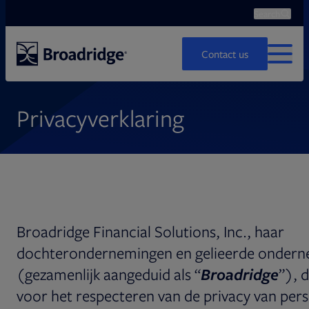
Search
Ope
Search
Contact us
MENU
Privacyverklaring
Broadridge Financial Solutions, Inc., haar
dochterondernemingen en gelieerde onder
(gezamenlijk aangeduid als “
Broadridge
”), 
voor het respecteren van de privacy van per