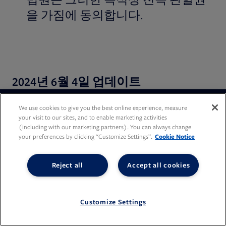
을 가짐에 동의합니다.
2024
년
6
월
4
일
업데이트
We use cookies to give you the best online experience, measure
your visit to our sites, and to enable marketing activities
Broadridge is a global technology leader with trusted expertise
(including with our marketing partners). You can always change
and transformative technology, helping our clients and the
your preferences by clicking “Customize Settings”.
Cookie Notice
financial services industry operate, innovate, and grow. We
power investing, governance, and communications for our
Reject all
Accept all cookies
clients – driving operational resilience, elevating business
performance, and transforming investor experiences.
Opens in new tab
BR
(NYSE)
166.50
1.75%
Customize Settings
Opens in new tab
Opens in new tab
Opens in new tab