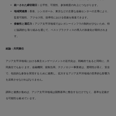
統一された締切期日：
公平性、可視性、参加精度の向上につながります。
地域間連携：
香港、シンガポール、東京などの主要な金融センターの主導により、
監査可能性、 アクセス性、効率性における収斂を推進できます。
俊敏性と適応力：
アジア太平洋地域ではレガシーインフラの制約が少ないため、特
に協調的な 取り組みを通じて、ベストプラクティスの導入の加速化が期待されま
す。
結論：共同責任
アジア太平洋地域における株主エンゲージメントの近代化は、戦略的であると同時に、共
同責任でもあり ます。金融機関、規制当局、テクノロジー事業者は、透明性が高く、安全
で、包括的な参加を実現する ために連携し、拡大するアジア太平洋地域の世界的な影響力
を反映させなければなりません。
調和と連携が進めば、アジア太平洋地域は国際基準に整合するだけでなく、基準を定義す
る可能性も秘 めています。