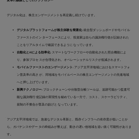
変革の触媒としてのテクノロジー
デジタル化は、株主エンゲージメントを再定義し続けています。
デジタルプラットフォームが株主体験を簡素化:
統合型ダッシュボードやモバイル
ファーストのイン ターフェースにより、投資家は自らの議決権行使が記録された
ことをリアルタイムで確認できるように なっています。
自動化とAIによる効率化:
スマートなワークフローや自動化された照合機能によ
り、参加プロセ スが合理化され、オペレーショナルリスクが低減されます。
モバイルファーストのエンゲージメント:
アジア太平洋地域におけるスマートフォ
ン普及率の高さ が、同地域をモバイルベースの株主エンゲージメントの先進地域
へと押し上げています。
新興テクノロジー:
ブロックチェーンや分散型台帳ツールは、追跡可能かつ監査可
能な議決権行 使記録の実現性を秘めている一方で、コスト、スケーラビリティ、
規制の不整合が普及の妨げと なっています。
アジア太平洋地域では、急速なデジタル革新と、既存インフラへの依存度が低いことか
ら、ガバナンスやデー タの枠組みが整えば、動きの遅い他地域を追い抜く可能性がありま
す。