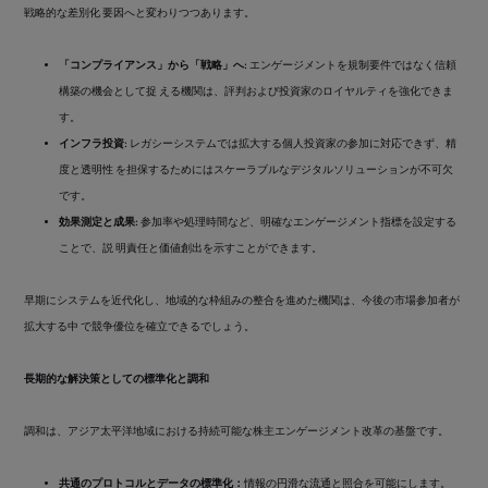
戦略的な差別化 要因へと変わりつつあります。
「コンプライアンス」から「戦略」へ:
エンゲージメントを規制要件ではなく信頼
構築の機会として捉 える機関は、評判および投資家のロイヤルティを強化できま
す。
インフラ投資:
レガシーシステムでは拡大する個人投資家の参加に対応できず、精
度と透明性 を担保するためにはスケーラブルなデジタルソリューションが不可欠
です。
効果測定と成果:
参加率や処理時間など、明確なエンゲージメント指標を設定する
ことで、説 明責任と価値創出を示すことができます。
早期にシステムを近代化し、地域的な枠組みの整合を進めた機関は、今後の市場参加者が
拡大する中 で競争優位を確立できるでしょう。
長期的な解決策としての標準化と調和
調和は、アジア太平洋地域における持続可能な株主エンゲージメント改革の基盤です。
共通のプロトコルとデータの標準化：
情報の円滑な流通と照合を可能にします。