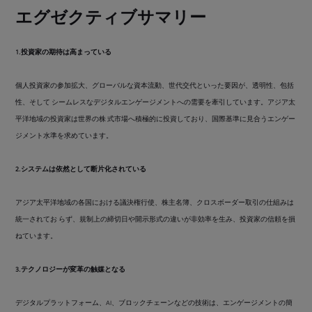
エグゼクティブサマリー
1.投資家の期待は高まっている
個人投資家の参加拡大、グローバルな資本流動、世代交代といった要因が、透明性、包括
性、そして シームレスなデジタルエンゲージメントへの需要を牽引しています。アジア太
平洋地域の投資家は世界の株 式市場へ積極的に投資しており、国際基準に見合うエンゲー
ジメント水準を求めています。
2.システムは依然として断片化されている
アジア太平洋地域の各国における議決権行使、株主名簿、クロスボーダー取引の仕組みは
統一されてお らず、規制上の締切日や開示形式の違いが非効率を生み、投資家の信頼を損
ねています。
3.テクノロジーが変革の触媒となる
デジタルプラットフォーム、AI、ブロックチェーンなどの技術は、エンゲージメントの簡