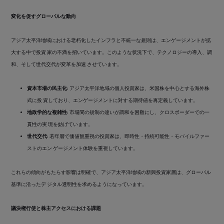
変化を促すグローバルな動向
アジア太平洋地域における老朽化したインフラと不統一な規則は、エンゲージメントが拡
大する中で投資 家の不満を招いています。このような状況下で、テクノロジーの導入、調
和、そして世代交代が変革を加速 させています。
資本市場の民主化:
アジア太平洋地域の個人投資家は、米国株を中心とする海外株
式に投 資しており、エンゲージメントに対する期待値を再定義しています。
地政学的な複雑性:
市場間の規制の違いが調和を困難にし、クロスボーダーでの一
貫性の実 現を妨げています。
世代交代:
若年層で価値観重視の投資家は、即時性・持続可能性・モバイルファー
ストのエン ゲージメント体験を重視しています。
これらの傾向がもたらす影響は明確で、アジア太平洋地域の新興投資家層は、グローバル
基準に沿ったデ ジタル透明性を求めるようになっています。
議決権行使と株主アクセスにおける課題